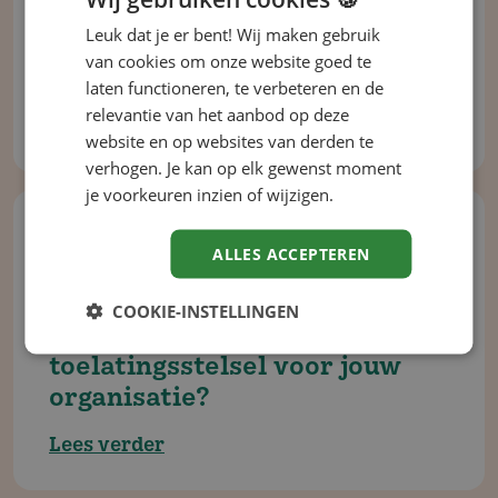
VBAR gewijzigd: dit betekent
Leuk dat je er bent! Wij maken gebruik
het voor de komst van de
van cookies om onze website goed te
Zelfstan­di­genwet
laten functioneren, te verbeteren en de
relevantie van het aanbod op deze
Lees verder
website en op websites van derden te
verhogen. Je kan op elk gewenst moment
je voorkeuren inzien of wijzigen.
Wet- en regelgeving
Artikel
ALLES ACCEPTEREN
WTTA in aantocht: wat
COOKIE-INSTELLINGEN
betekent het nieuwe
toelatings­stelsel voor jouw
organisatie?
Lees verder