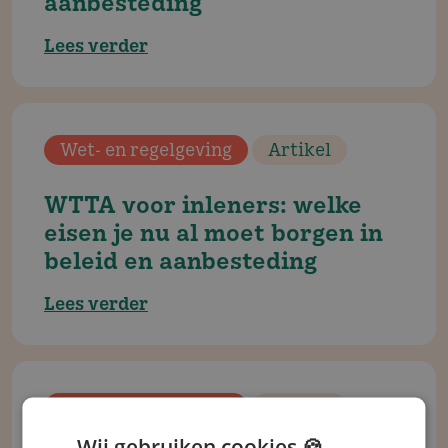
aanbeste­ding
Lees verder
Wet- en regelgeving
Artikel
WTTA voor inleners: welke
eisen je nu al moet borgen in
beleid en aanbeste­ding
Lees verder
Wet- en regelgeving
Artikel
Wij gebruiken cookies 🍪