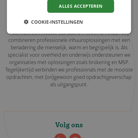
ALLES ACCEPTEREN
COOKIE-INSTELLINGEN
Haert zet een nieuwe standaard in externe inhuur. Wij
combineren professionele inhuuroplossingen met een
benadering die menselijk, warm en begrijpelijk is. Als
specialist voor overheid en onderwijs ondersteunen we
organisaties met oplossingen zoals brokering en MSP.
Tegelijkertijd verbinden we professionals met de mooiste
opdrachten, met (on)gewoon goed opdrachtgeverschap
als uitgangspunt.
Volg ons