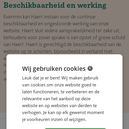
Beschikbaar­heid en werking
Evenmin kan Haert instaan voor de continue
beschikbaarheid en ongestoorde werking van onze
website. Haert sluit iedere aansprakelijkheid ter zake uit,
behoudens voor zover sprake is van opzet of grove schuld
van Haert. Haert is gerechtigd de beschikbaarheid van de
website op te schorten, bijvoorbeeld in verband met
aanpassing of onderhoud. Daarnaast behoudt Haert zich
het recht voor om op deze website aangeboden
Wij gebruiken cookies 🍪
informatie en diensten zonder vooraankondiging te
Leuk dat je er bent! Wij maken gebruik
verwijderen, te wijzigen of niet langer aan te bieden.
van cookies om onze website goed te
laten functioneren, te verbeteren en de
relevantie van het aanbod op deze
website en op websites van derden te
verhogen. Je kan op elk gewenst moment
je voorkeuren inzien of wijzigen.