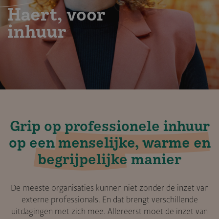
Haert
, voor
inhuur
Grip op professi­o­nele inhuur
op een
menselijke, warme en
begrijpelijke
manier
De meeste organisaties kunnen niet zonder de inzet van
externe professionals. En dat brengt verschillende
uitdagingen met zich mee. Allereerst moet de inzet van