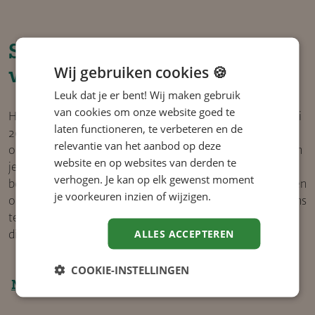
Schijnzelfstandigheid
voorkomen
Wij gebruiken cookies 🍪
Leuk dat je er bent! Wij maken gebruik
van cookies om onze website goed te
Het voorkomen van schijnzelfstandigheid is sinds 1 januari
laten functioneren, te verbeteren en de
2025 één van de grootste zorgen en uitdagingen voor
relevantie van het aanbod op deze
organisaties die externe professionals inhuren. Wij helpen
website en op websites van derden te
je om de ontwikkelingen rondom de Wet DBA en VBAR
verhogen. Je kan op elk gewenst moment
begrijpelijk te maken. En leggen uit waar je op moet letten
je voorkeuren inzien of wijzigen.
om schijnzelfstandigheid te voorkomen. Ook kun je bij ons
terecht voor Kennissessies die je helpen om de theorie
ALLES ACCEPTEREN
direct in de praktijk te brengen.
COOKIE-INSTELLINGEN
Naar themapagina Wet DBA