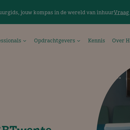
uurgids, jouw kompas in de wereld van inhuur
Vraag 
essionals
Opdrachtgevers
Kennis
Over H
 GBTwente