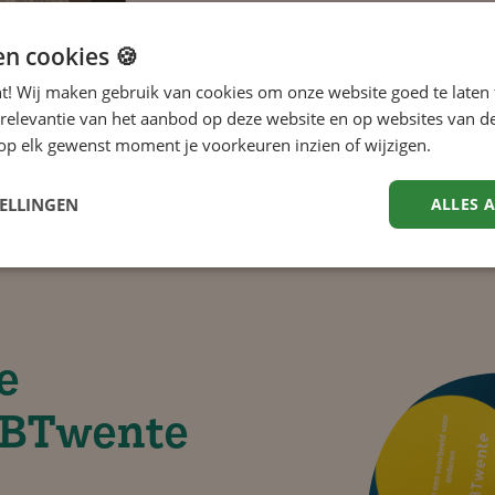
Bij GBTwente werk je in een
duidelijke publieke verantw
en cookies 🍪
gespecialiseerde collega’s 
nt! Wij maken gebruik van cookies om onze website goed te laten 
kwaliteit, transparantie en 
 relevantie van het aanbod op deze website en op websites van d
organisatie heeft aandacht v
op elk gewenst moment je voorkeuren inzien of wijzigen.
biedt ruimte voor inhoudelij
TELLINGEN
ALLES 
e
GBTwente