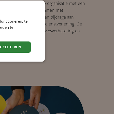
 nuchtere, professionele organisatie met een
oordelijkheid. Je werkt samen met
en gemeenten en levert een bijdrage aan
functioneren, te
verdere ontwikkeling van dienstverlening. De
erden te
oor digitalisering en procesverbetering en
k sterke professionals.
ACCEPTEREN