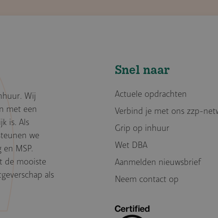
Snel naar
Actuele opdrachten
nhuur. Wij
en met een
Verbind je met ons zzp-net
k is. Als
Grip op inhuur
rsteunen we
Wet DBA
g en MSP.
et de mooiste
Aanmelden nieuwsbrief
geverschap als
Neem contact op