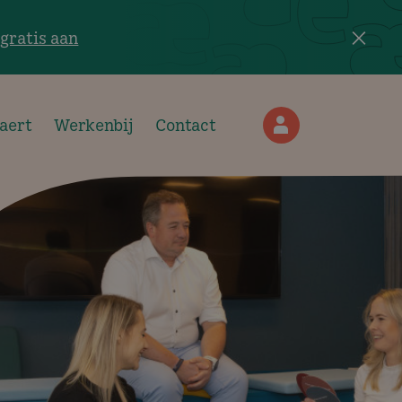
×
gratis aan
Hoofdnavigatie mobie
aert
Werkenbij
Contact