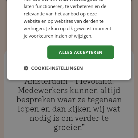
laten functioneren, te verbeteren en de
relevantie van het aanbod op deze
website en op websites van derden te
verhogen. Je kan op elk gewenst moment
je voorkeuren inzien of wijzigen.
ALLES ACCEPTEREN
“Er is heel veel mogelijk
COOKIE-INSTELLINGEN
binnen het ROC van
Amsterdam – Flevoland.
Medewerkers kunnen altijd
bespreken waar ze tegenaan
lopen en dan kijken wij wat
nodig is om verder te
groeien”