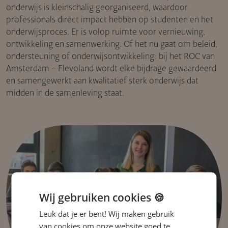
onderwijs is kleinschalig georganiseerd, waardoor
professionals direct impact hebben op studenten en het
onderwijsproces. Er is volop ruimte voor vernieuwing,
ontwikkeling en samenwerking. Of het nu gaat om beleid,
ondersteuning of onderwijsontwikkeling: bij het ROC van
Amsterdam – Flevoland wordt elke bijdrage gewaardeerd
en samengewerkt aan kwalitatief sterk onderwijs dat
midden in de samenleving staat.
Wij gebruiken cookies 🍪
Leuk dat je er bent! Wij maken gebruik
van cookies om onze website goed te