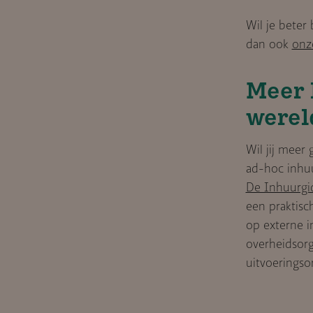
Wil je beter
dan ook
onz
Meer 
werel
Wil jij meer
ad-hoc inhuu
De Inhuurgi
een praktis
op externe i
overheidsorg
uitvoeringsor