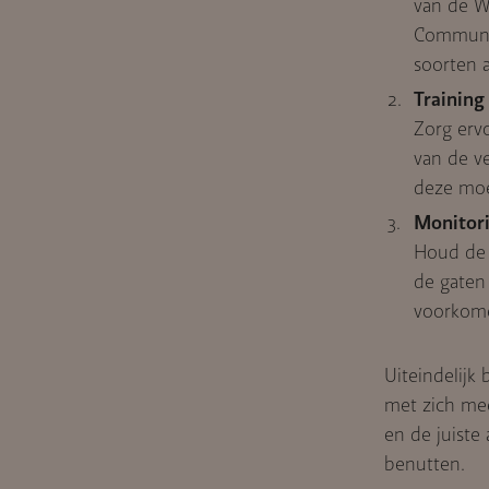
van de W
Communic
soorten 
Training
Zorg erv
van de v
deze moe
Monitori
Houd de 
de gaten 
voorkom
Uiteindelijk
met zich mee
en de juiste
benutten.