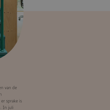
en van de
m
er sprake is
In juli