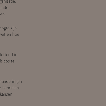
anisatie.
lende
gen.
ogte zijn
wet en hoe
ettend in
ico’s te
eranderingen
te handelen
 kansen