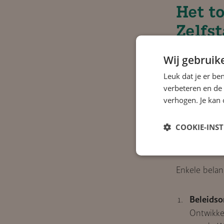
Het t
Zelfs
organ
Wij gebruik
Omdat de We
Leuk dat je er be
ingediend mo
verbeteren en de
verhogen. Je kan 
dit moment 
Zeker gezien
COOKIE-INS
dat de Belast
er naheffing 
Enkele belang
Beleidso
Ontwikke