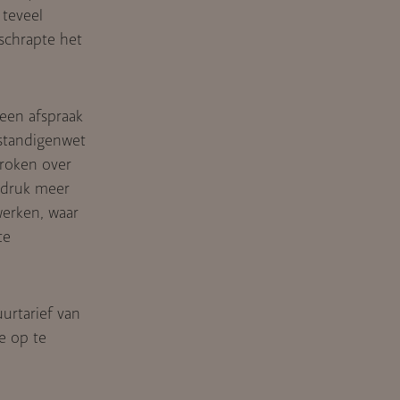
 teveel
schrapte het
 een afspraak
fstandigenwet
roken over
adruk meer
werken, waar
te
urtarief van
e op te