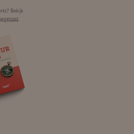
rkt? Bekijk
oegepast
.