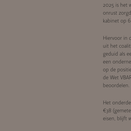
2025 is het 
onrust zorgd
kabinet op 6
Hiervoor in 
uit het coal
geduid als e
een ondernem
op de positi
de Wet VBAR 
beoordelen.
Het onderdee
€38 (gemeten
eisen, blijft