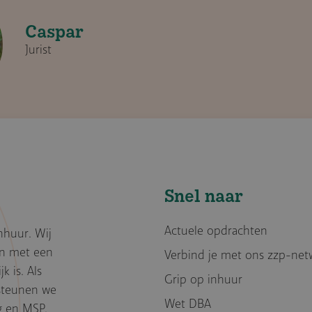
Caspar
Jurist
Snel naar
Actuele opdrachten
nhuur. Wij
en met een
Verbind je met ons zzp-net
k is. Als
Grip op inhuur
rsteunen we
Wet DBA
g en MSP.