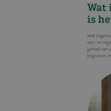
Wat 
is h
Veel organis
wet- en rege
gebied van u
begonnen me