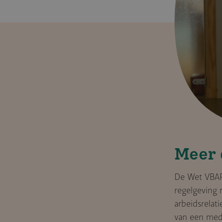
Meer 
De Wet VBAR 
regelgeving 
arbeidsrelat
van een mede