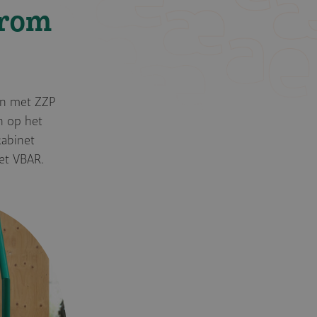
arom
ken met ZZP
n op het
kabinet
et VBAR.