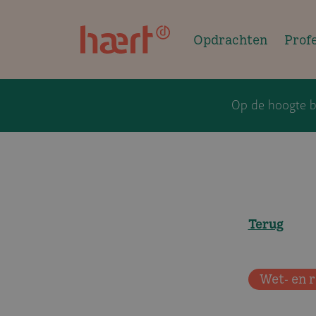
Overslaan en naar de inhoud gaan
Opdrachten
Prof
Op de hoogte bl
Terug
Wet- en 