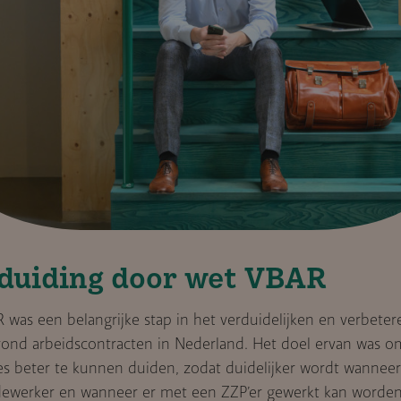
duiding door wet VBAR
was een belangrijke stap in het verduidelijken en verbeter
rond arbeidscontracten in Nederland. Het doel ervan was o
ies beter te kunnen duiden, zodat duidelijker wordt wanneer 
werker en wanneer er met een ZZP’er gewerkt kan worden. 