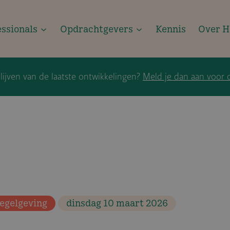
essionals
Opdrachtgevers
Kennis
Over H
ijven van de laatste ontwikkelingen?
Meld je dan aan voor 
regelgeving
dinsdag 10 maart 2026